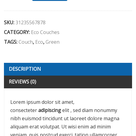
SKU:
31235567878
CATEGORY:
Eco Couches
TAGS:
Couch
,
Eco
,
Green
DESCRIPTION
Description
REVIEWS (0)
Lorem ipsum dolor sit amet,
consecteter
adipiscing
elit , sed diam nonummy
nibh euismod tincidunt ut laoreet dolore magna
aliquam erat volutpat. Ut wisi enim ad minim
veniam, quis nostrud exerci. tation ullamcorper