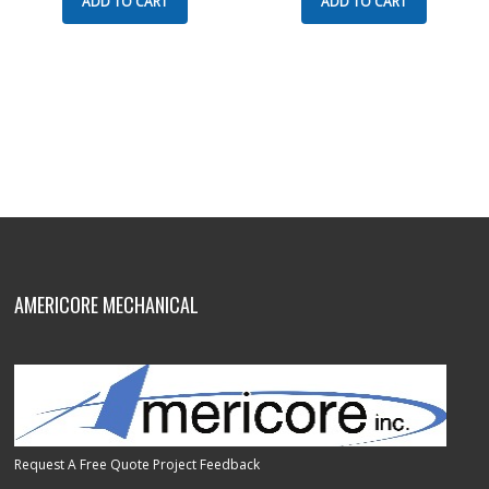
ADD TO CART
ADD TO CART
AMERICORE MECHANICAL
Request A Free Quote
Project Feedback