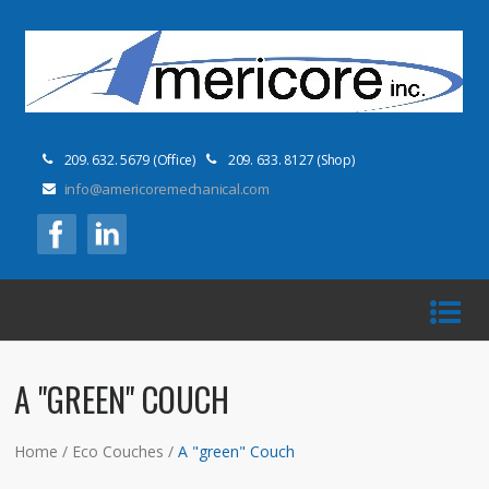
209. 632. 5679 (Office)
209. 633. 8127 (Shop)
info@americoremechanical.com
A "GREEN" COUCH
Home
/
Eco Couches
/
A "green" Couch