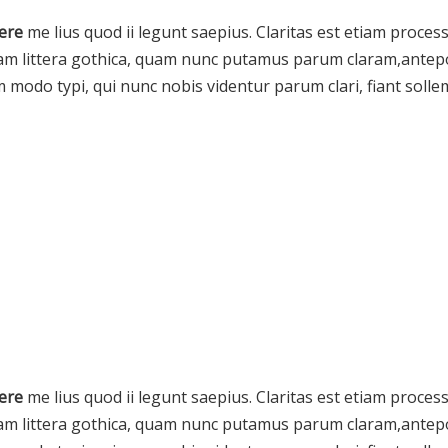
ere
me lius quod ii legunt saepius. Claritas est etiam proc
m littera gothica, quam nunc putamus parum claram,antepo
 modo typi, qui nunc nobis videntur parum clari, fiant soll
ere
me lius quod ii legunt saepius. Claritas est etiam proc
m littera gothica, quam nunc putamus parum claram,antepo