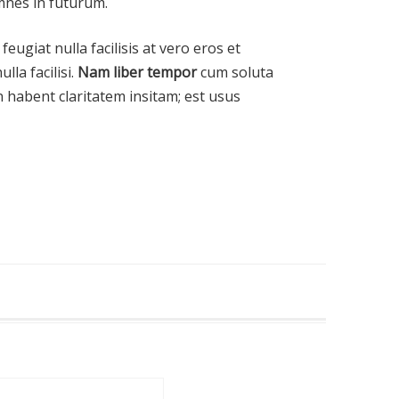
emnes in futurum.
eugiat nulla facilisis at vero eros et
la facilisi.
Nam liber tempor
cum soluta
 habent claritatem insitam; est usus