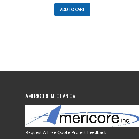
ADD TO CART
AMERICORE MECHANICAL
Request A Free Quote
Project Feedback