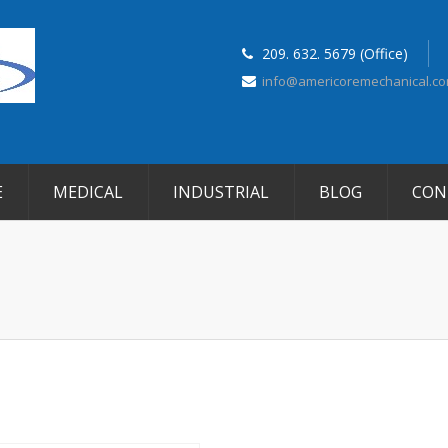
209. 632. 5679 (Office)
info@americoremechanical.c
E
MEDICAL
INDUSTRIAL
BLOG
CON