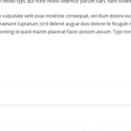
 modo typi, qui nunc nobis videntur parum clari, fiant soll
vulputate velit esse molestie consequat, vel illum dolore eu f
aesent luptatum zzril delenit augue duis dolore te feugait nul
doming id quod mazim placerat facer possim assum. Typi non