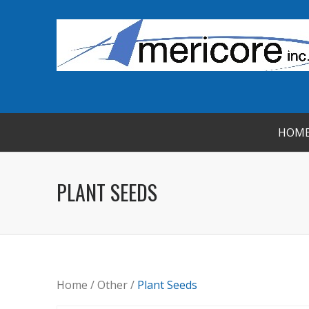
HOM
PLANT SEEDS
Home
/
Other
/
Plant Seeds