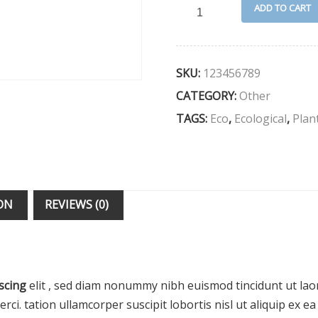
ADD TO CART
SKU:
123456789
CATEGORY:
Other
TAGS:
Eco
,
Ecological
,
Plan
ON
REVIEWS (0)
scing
elit , sed diam nonummy nibh euismod tincidunt ut lao
rci. tation ullamcorper suscipit lobortis nisl ut aliquip ex