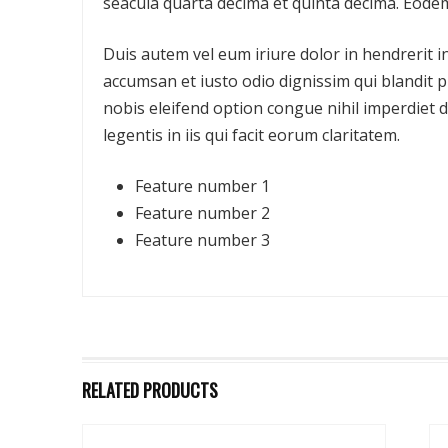
seacula quarta decima et quinta decima. Eodem
Duis autem vel eum iriure dolor in hendrerit in 
accumsan et iusto odio dignissim qui blandit pr
nobis eleifend option congue nihil imperdiet 
legentis in iis qui facit eorum claritatem.
Feature number 1
Feature number 2
Feature number 3
RELATED PRODUCTS