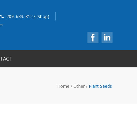
209. 633. 8127 (Shop)
om
TACT
Home
/
Other
/
Plant Seeds