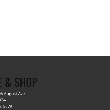
E & SHOP
5 August Ave.
324
2. 5679