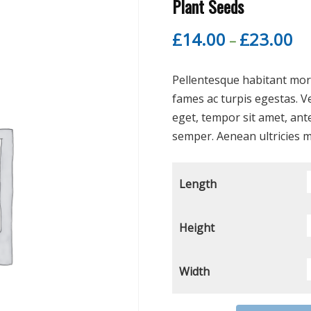
Plant Seeds
£
14.00
£
23.00
–
Pellentesque habitant morb
fames ac turpis egestas. Ve
eget, tempor sit amet, ant
semper. Aenean ultricies mi
Length
Height
Width